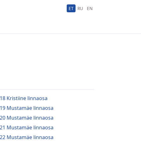
ET
RU
EN
18 Kristiine linnaosa
19 Mustamäe linnaosa
20 Mustamäe linnaosa
21 Mustamäe linnaosa
22 Mustamäe linnaosa