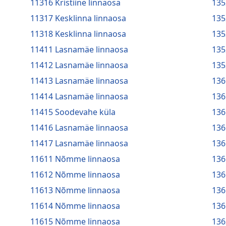
11316 Kristiine linnaosa
135
11317 Kesklinna linnaosa
135
11318 Kesklinna linnaosa
135
11411 Lasnamäe linnaosa
135
11412 Lasnamäe linnaosa
135
11413 Lasnamäe linnaosa
136
11414 Lasnamäe linnaosa
136
11415 Soodevahe küla
136
11416 Lasnamäe linnaosa
136
11417 Lasnamäe linnaosa
136
11611 Nõmme linnaosa
136
11612 Nõmme linnaosa
136
11613 Nõmme linnaosa
136
11614 Nõmme linnaosa
136
11615 Nõmme linnaosa
136