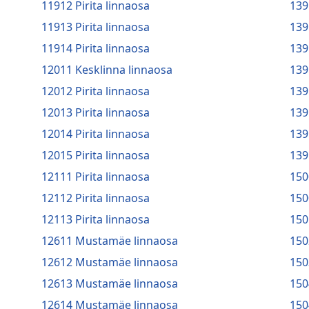
11912 Pirita linnaosa
139
11913 Pirita linnaosa
139
11914 Pirita linnaosa
139
12011 Kesklinna linnaosa
139
12012 Pirita linnaosa
139
12013 Pirita linnaosa
139
12014 Pirita linnaosa
139
12015 Pirita linnaosa
139
12111 Pirita linnaosa
150
12112 Pirita linnaosa
150
12113 Pirita linnaosa
150
12611 Mustamäe linnaosa
150
12612 Mustamäe linnaosa
150
12613 Mustamäe linnaosa
150
12614 Mustamäe linnaosa
150