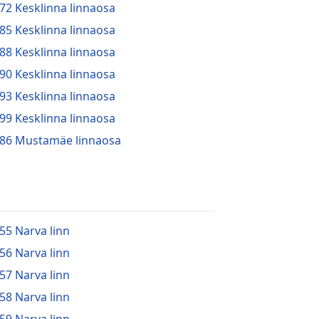
72 Kesklinna linnaosa
85 Kesklinna linnaosa
88 Kesklinna linnaosa
90 Kesklinna linnaosa
93 Kesklinna linnaosa
99 Kesklinna linnaosa
86 Mustamäe linnaosa
55 Narva linn
56 Narva linn
57 Narva linn
58 Narva linn
59 Narva linn