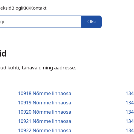
deksid
Blogi
KKK
Kontakt
Otsi
id
tud kohti, tänavaid ning aadresse.
10918 Nõmme linnaosa
134
10919 Nõmme linnaosa
134
10920 Nõmme linnaosa
134
10921 Nõmme linnaosa
134
10922 Nõmme linnaosa
134