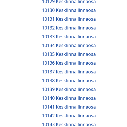
10129 Kesklinna linnaosa
10130 Kesklinna linnaosa
10131 Kesklinna linnaosa
10132 Kesklinna linnaosa
10133 Kesklinna linnaosa
10134 Kesklinna linnaosa
10135 Kesklinna linnaosa
10136 Kesklinna linnaosa
10137 Kesklinna linnaosa
10138 Kesklinna linnaosa
10139 Kesklinna linnaosa
10140 Kesklinna linnaosa
10141 Kesklinna linnaosa
10142 Kesklinna linnaosa
10143 Kesklinna linnaosa