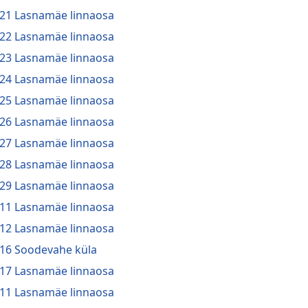
21 Lasnamäe linnaosa
22 Lasnamäe linnaosa
23 Lasnamäe linnaosa
24 Lasnamäe linnaosa
25 Lasnamäe linnaosa
26 Lasnamäe linnaosa
27 Lasnamäe linnaosa
28 Lasnamäe linnaosa
29 Lasnamäe linnaosa
11 Lasnamäe linnaosa
12 Lasnamäe linnaosa
16 Soodevahe küla
17 Lasnamäe linnaosa
11 Lasnamäe linnaosa