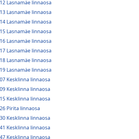
12 Lasnamäe linnaosa
13 Lasnamäe linnaosa
14 Lasnamäe linnaosa
15 Lasnamäe linnaosa
16 Lasnamäe linnaosa
17 Lasnamäe linnaosa
18 Lasnamäe linnaosa
19 Lasnamäe linnaosa
07 Kesklinna linnaosa
09 Kesklinna linnaosa
15 Kesklinna linnaosa
26 Pirita linnaosa
30 Kesklinna linnaosa
41 Kesklinna linnaosa
47 Kesklinna linnaosa