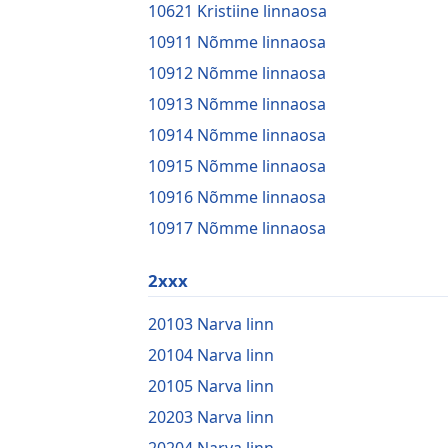
10621 Kristiine linnaosa
10911 Nõmme linnaosa
10912 Nõmme linnaosa
10913 Nõmme linnaosa
10914 Nõmme linnaosa
10915 Nõmme linnaosa
10916 Nõmme linnaosa
10917 Nõmme linnaosa
2xxx
20103 Narva linn
20104 Narva linn
20105 Narva linn
20203 Narva linn
20204 Narva linn