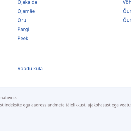
Ojakalda
Võ
Ojamäe
Õu
Oru
Õu
Pargi
Peeki
Roodu küla
matiivne.
ostiindeksite ega aadressiandmete täielikkust, ajakohasust ega veatu