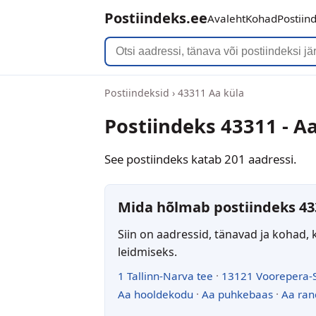
Postiindeks.ee
Avaleht
Kohad
Postiin
Postiindeksid
›
43311 Aa küla
Postiindeks 43311 - A
See postiindeks katab 201 aadressi.
Mida hõlmab postiindeks 43
Siin on aadressid, tänavad ja kohad, 
leidmiseks.
1 Tallinn-Narva tee
·
13121 Voorepera-
Aa hooldekodu
·
Aa puhkebaas
·
Aa ran