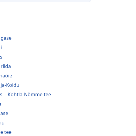
i
ngase
i
si
riida
naõie
ja-Koidu
si - Kohtla-Nõmme tee
a
ase
nu
te tee