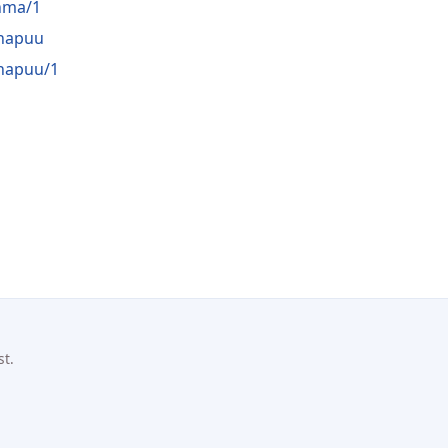
hma/1
napuu
napuu/1
st.