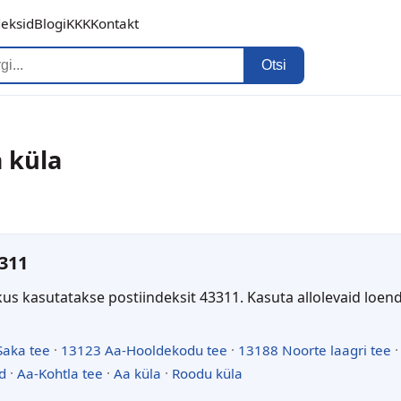
deksid
Blogi
KKK
Kontakt
Otsi
a küla
311
kus kasutatakse postiindeksit 43311. Kasuta allolevaid loen
Saka tee
·
13123 Aa-Hooldekodu tee
·
13188 Noorte laagri tee
d
·
Aa-Kohtla tee
·
Aa küla
·
Roodu küla