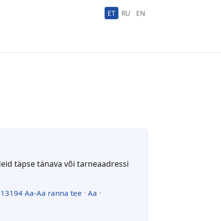
ET
RU
EN
deid täpse tänava või tarneaadressi
·
13194 Aa-Aa ranna tee
·
Aa
·