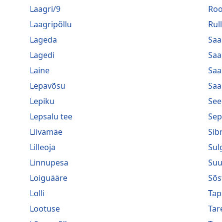
Laagri/9
Roo
Laagripõllu
Rul
Lageda
Saa
Lagedi
Saa
Laine
Saa
Lepavõsu
Saa
Lepiku
See
Lepsalu tee
Sep
Liivamäe
Sib
Lilleoja
Sul
Linnupesa
Suu
Loiguääre
Sõs
Lolli
Tap
Lootuse
Tar