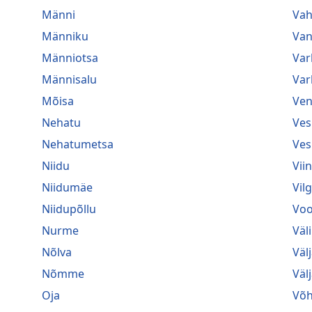
Männi
Va
Männiku
Van
Männiotsa
Var
Männisalu
Var
Mõisa
Ven
Nehatu
Ves
Nehatumetsa
Ves
Niidu
Vii
Niidumäe
Vil
Niidupõllu
Voo
Nurme
Väl
Nõlva
Väl
Nõmme
Väl
Oja
Võ