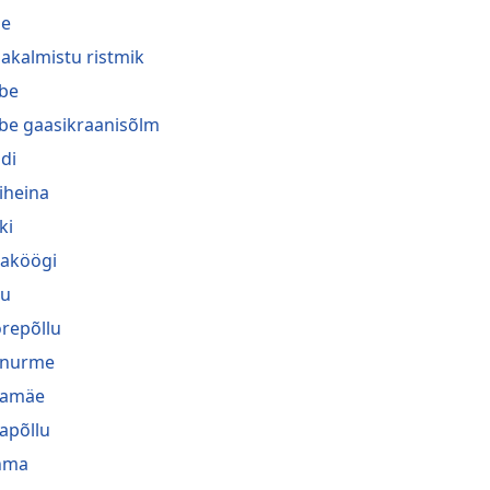
he
akalmistu ristmik
be
be gaasikraanisõlm
di
iheina
ki
naköögi
gu
repõllu
inurme
jamäe
japõllu
hma