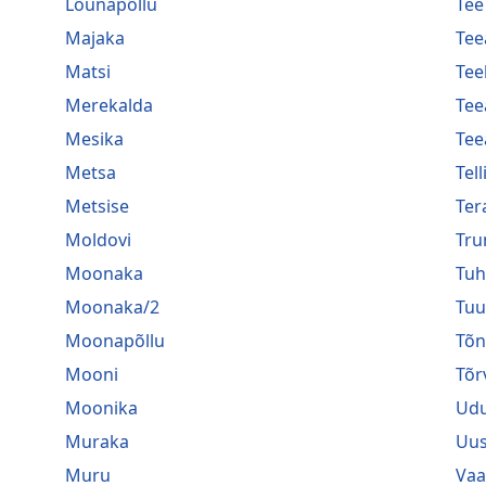
Lõunapõllu
Tee
Majaka
Tee
Matsi
Tee
Merekalda
Tee
Mesika
Tee
Metsa
Tel
Metsise
Ter
Moldovi
Tru
Moonaka
Tuh
Moonaka/2
Tuu
Moonapõllu
Tõ
Mooni
Tõr
Moonika
Ud
Muraka
Uu
Muru
Vaa