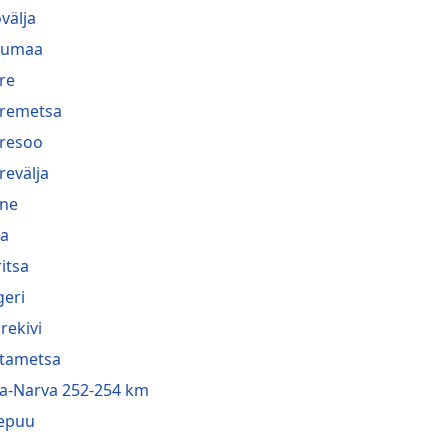
välja
lumaa
re
remetsa
resoo
revälja
ne
a
ritsa
geri
rekivi
tametsa
a-Narva 252-254 km
epuu