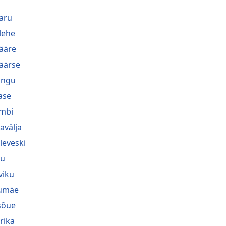
aru
lehe
ääre
äärse
lingu
ase
mbi
avälja
leveski
nu
viku
umäe
sõue
rika