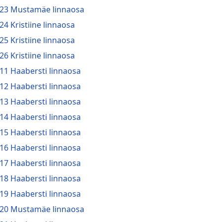
23 Mustamäe linnaosa
24 Kristiine linnaosa
25 Kristiine linnaosa
26 Kristiine linnaosa
11 Haabersti linnaosa
12 Haabersti linnaosa
13 Haabersti linnaosa
14 Haabersti linnaosa
15 Haabersti linnaosa
16 Haabersti linnaosa
17 Haabersti linnaosa
18 Haabersti linnaosa
19 Haabersti linnaosa
20 Mustamäe linnaosa