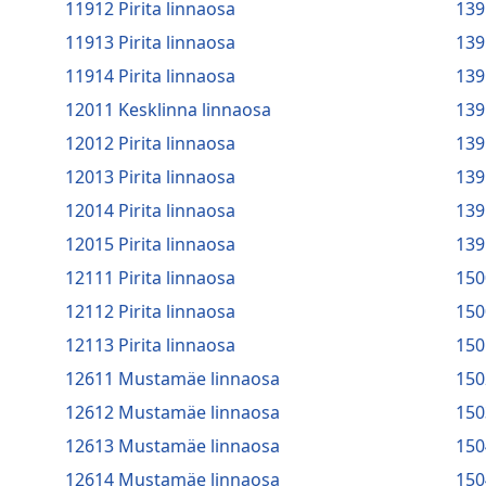
11912 Pirita linnaosa
139
11913 Pirita linnaosa
139
11914 Pirita linnaosa
139
12011 Kesklinna linnaosa
139
12012 Pirita linnaosa
139
12013 Pirita linnaosa
139
12014 Pirita linnaosa
139
12015 Pirita linnaosa
139
12111 Pirita linnaosa
150
12112 Pirita linnaosa
150
12113 Pirita linnaosa
150
12611 Mustamäe linnaosa
150
12612 Mustamäe linnaosa
150
12613 Mustamäe linnaosa
150
12614 Mustamäe linnaosa
150