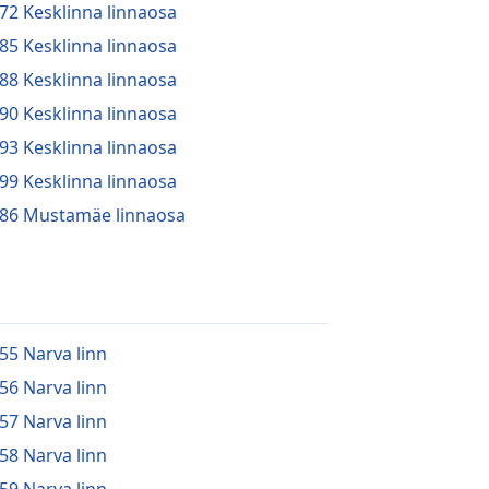
72 Kesklinna linnaosa
85 Kesklinna linnaosa
88 Kesklinna linnaosa
90 Kesklinna linnaosa
93 Kesklinna linnaosa
99 Kesklinna linnaosa
86 Mustamäe linnaosa
55 Narva linn
56 Narva linn
57 Narva linn
58 Narva linn
59 Narva linn