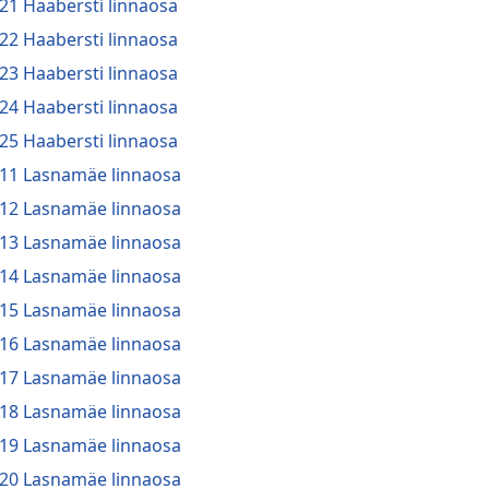
21 Haabersti linnaosa
22 Haabersti linnaosa
23 Haabersti linnaosa
24 Haabersti linnaosa
25 Haabersti linnaosa
11 Lasnamäe linnaosa
12 Lasnamäe linnaosa
13 Lasnamäe linnaosa
14 Lasnamäe linnaosa
15 Lasnamäe linnaosa
16 Lasnamäe linnaosa
17 Lasnamäe linnaosa
18 Lasnamäe linnaosa
19 Lasnamäe linnaosa
20 Lasnamäe linnaosa