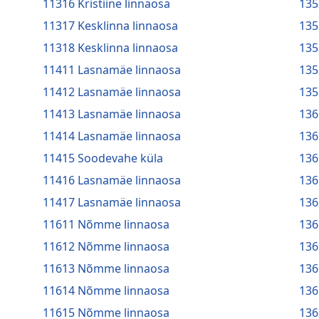
11316 Kristiine linnaosa
135
11317 Kesklinna linnaosa
135
11318 Kesklinna linnaosa
135
11411 Lasnamäe linnaosa
135
11412 Lasnamäe linnaosa
135
11413 Lasnamäe linnaosa
136
11414 Lasnamäe linnaosa
136
11415 Soodevahe küla
136
11416 Lasnamäe linnaosa
136
11417 Lasnamäe linnaosa
136
11611 Nõmme linnaosa
136
11612 Nõmme linnaosa
136
11613 Nõmme linnaosa
136
11614 Nõmme linnaosa
136
11615 Nõmme linnaosa
136