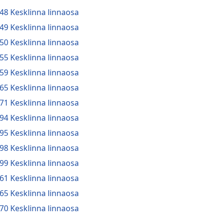
48 Kesklinna linnaosa
49 Kesklinna linnaosa
50 Kesklinna linnaosa
55 Kesklinna linnaosa
59 Kesklinna linnaosa
65 Kesklinna linnaosa
71 Kesklinna linnaosa
94 Kesklinna linnaosa
95 Kesklinna linnaosa
98 Kesklinna linnaosa
99 Kesklinna linnaosa
61 Kesklinna linnaosa
65 Kesklinna linnaosa
70 Kesklinna linnaosa