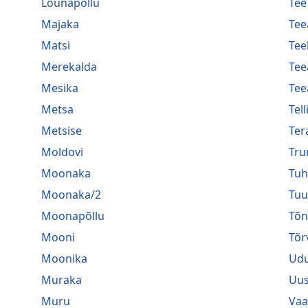
Lõunapõllu
Tee
Majaka
Tee
Matsi
Tee
Merekalda
Tee
Mesika
Tee
Metsa
Tel
Metsise
Ter
Moldovi
Tru
Moonaka
Tuh
Moonaka/2
Tuu
Moonapõllu
Tõ
Mooni
Tõr
Moonika
Ud
Muraka
Uu
Muru
Vaa