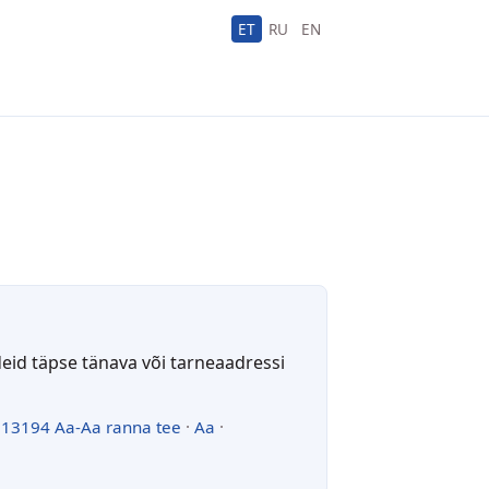
ET
RU
EN
deid täpse tänava või tarneaadressi
·
13194 Aa-Aa ranna tee
·
Aa
·