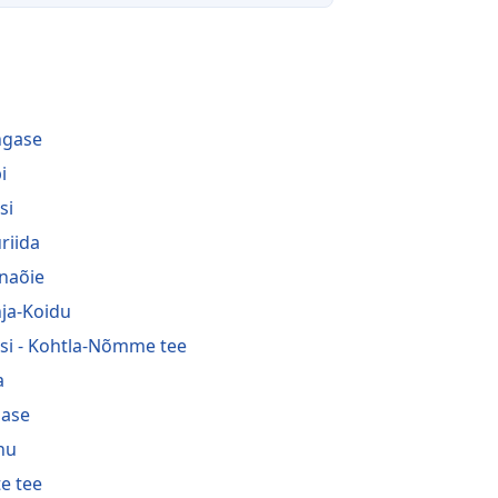
i
ngase
i
si
riida
naõie
ja-Koidu
si - Kohtla-Nõmme tee
a
ase
nu
te tee