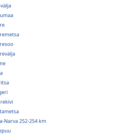
välja
lumaa
re
remetsa
resoo
revälja
ne
a
ritsa
geri
rekivi
tametsa
a-Narva 252-254 km
epuu