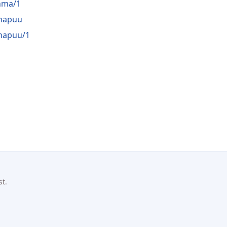
hma/1
napuu
napuu/1
st.