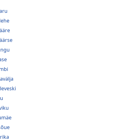
aru
lehe
ääre
äärse
lingu
ase
mbi
avälja
leveski
nu
viku
umäe
sõue
rika