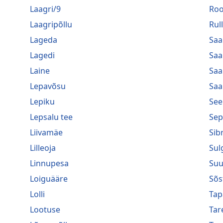
Laagri/9
Roo
Laagripõllu
Rul
Lageda
Saa
Lagedi
Saa
Laine
Saa
Lepavõsu
Saa
Lepiku
See
Lepsalu tee
Sep
Liivamäe
Sib
Lilleoja
Sul
Linnupesa
Suu
Loiguääre
Sõs
Lolli
Tap
Lootuse
Tar