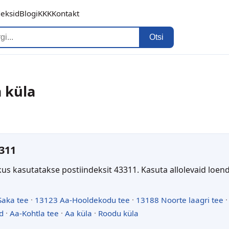
deksid
Blogi
KKK
Kontakt
Otsi
a küla
311
kus kasutatakse postiindeksit 43311. Kasuta allolevaid loen
Saka tee
·
13123 Aa-Hooldekodu tee
·
13188 Noorte laagri tee
d
·
Aa-Kohtla tee
·
Aa küla
·
Roodu küla