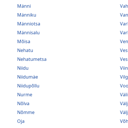
Männi
Va
Männiku
Van
Männiotsa
Var
Männisalu
Var
Mõisa
Ven
Nehatu
Ves
Nehatumetsa
Ves
Niidu
Vii
Niidumäe
Vil
Niidupõllu
Voo
Nurme
Väl
Nõlva
Väl
Nõmme
Väl
Oja
Võ