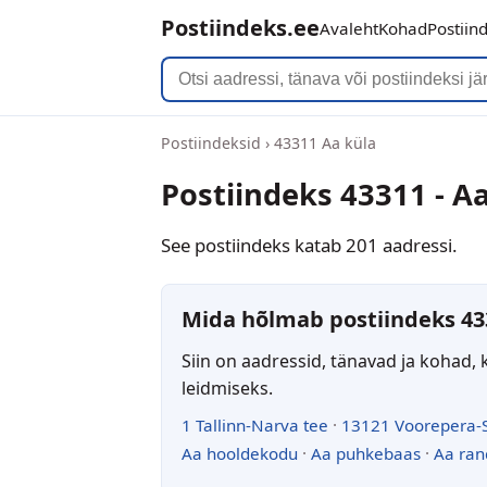
Postiindeks.ee
Avaleht
Kohad
Postiin
Postiindeksid
›
43311 Aa küla
Postiindeks 43311 - A
See postiindeks katab 201 aadressi.
Mida hõlmab postiindeks 43
Siin on aadressid, tänavad ja kohad, 
leidmiseks.
1 Tallinn-Narva tee
·
13121 Voorepera-
Aa hooldekodu
·
Aa puhkebaas
·
Aa ran