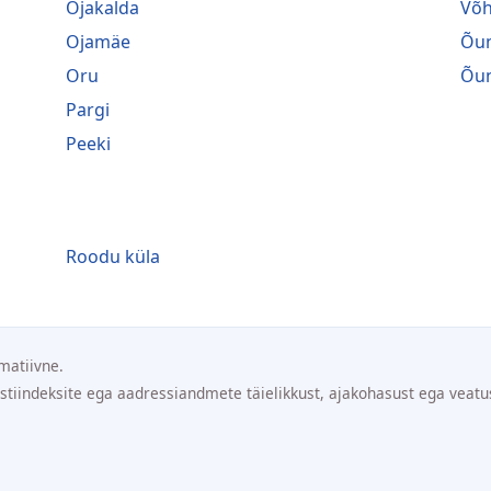
Ojakalda
Võ
Ojamäe
Õu
Oru
Õu
Pargi
Peeki
Roodu küla
matiivne.
ostiindeksite ega aadressiandmete täielikkust, ajakohasust ega veatu