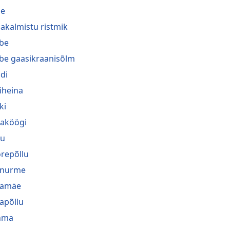
he
akalmistu ristmik
be
be gaasikraanisõlm
di
iheina
ki
naköögi
gu
repõllu
inurme
jamäe
japõllu
hma