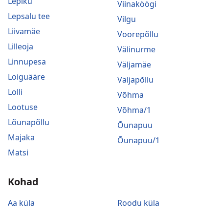
Lepiku
Viinaköögi
Lepsalu tee
Vilgu
Liivamäe
Voorepõllu
Lilleoja
Välinurme
Linnupesa
Väljamäe
Loiguääre
Väljapõllu
Lolli
Võhma
Lootuse
Võhma/1
Lõunapõllu
Õunapuu
Majaka
Õunapuu/1
Matsi
Kohad
Aa küla
Roodu küla