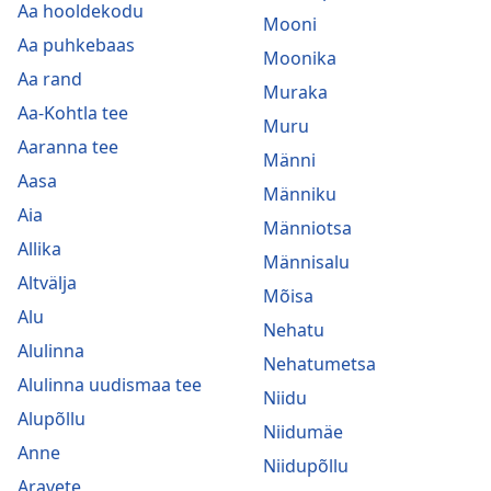
Aa hooldekodu
Mooni
Aa puhkebaas
Moonika
Aa rand
Muraka
Aa-Kohtla tee
Muru
Aaranna tee
Männi
Aasa
Männiku
Aia
Männiotsa
Allika
Männisalu
Altvälja
Mõisa
Alu
Nehatu
Alulinna
Nehatumetsa
Alulinna uudismaa tee
Niidu
Alupõllu
Niidumäe
Anne
Niidupõllu
Aravete