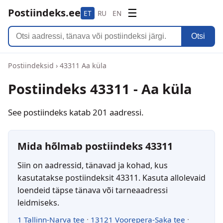
Postiindeks.ee
☰
ET
RU
EN
Otsi
Postiindeksid
›
43311 Aa küla
Postiindeks 43311 - Aa küla
See postiindeks katab 201 aadressi.
Mida hõlmab postiindeks 43311
Siin on aadressid, tänavad ja kohad, kus
kasutatakse postiindeksit 43311. Kasuta allolevaid
loendeid täpse tänava või tarneaadressi
leidmiseks.
1 Tallinn-Narva tee
·
13121 Voorepera-Saka tee
·