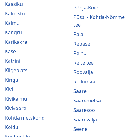
Kaasiku
Põhja-Koidu
Kalmistu
Püssi - Kohtla-Nõmme
Kalmu
tee
Kangru
Raja
Karikakra
Rebase
Kase
Reinu
Katrini
Reite tee
Kiigeplatsi
Roovälja
Kingu
Rullumaa
Kivi
Saare
Kivikalmu
Saaremetsa
Kivivoore
Saaresoo
Kohtla metskond
Saarevälja
Koidu
Seene
Koidupõllu