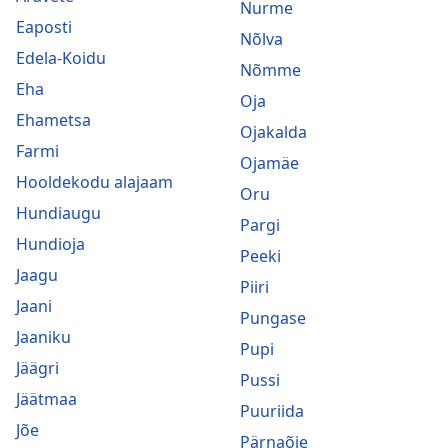
Nurme
Eaposti
Nõlva
Edela-Koidu
Nõmme
Eha
Oja
Ehametsa
Ojakalda
Farmi
Ojamäe
Hooldekodu alajaam
Oru
Hundiaugu
Pargi
Hundioja
Peeki
Jaagu
Piiri
Jaani
Pungase
Jaaniku
Pupi
Jäägri
Pussi
Jäätmaa
Puuriida
Jõe
Pärnaõie