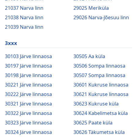
21037 Narva linn
29025 Meriküla
21038 Narva linn
29026 Narva-Jõesuu linn
21039 Narva linn
3xxx
30103 Järve linnaosa
30505 Aa küla
30197 Järve linnaosa
30506 Sompa linnaosa
30198 Järve linnaosa
30507 Sompa linnaosa
30221 Järve linnaosa
30601 Kukruse linnaosa
30222 Järve linnaosa
30621 Kukruse linnaosa
30321 Järve linnaosa
30623 Kukruse küla
30322 Järve linnaosa
30624 Kabelimetsa küla
30323 Järve linnaosa
30625 Paate küla
30324 Järve linnaosa
30626 Täkumetsa küla