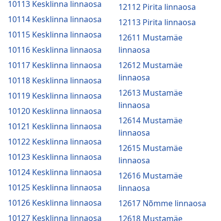
10113 Kesklinna linnaosa
12112 Pirita linnaosa
10114 Kesklinna linnaosa
12113 Pirita linnaosa
10115 Kesklinna linnaosa
12611 Mustamäe
10116 Kesklinna linnaosa
linnaosa
10117 Kesklinna linnaosa
12612 Mustamäe
linnaosa
10118 Kesklinna linnaosa
12613 Mustamäe
10119 Kesklinna linnaosa
linnaosa
10120 Kesklinna linnaosa
12614 Mustamäe
10121 Kesklinna linnaosa
linnaosa
10122 Kesklinna linnaosa
12615 Mustamäe
10123 Kesklinna linnaosa
linnaosa
10124 Kesklinna linnaosa
12616 Mustamäe
10125 Kesklinna linnaosa
linnaosa
10126 Kesklinna linnaosa
12617 Nõmme linnaosa
10127 Kesklinna linnaosa
12618 Mustamäe