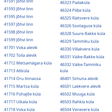
41591 Jõhvi linn
46323 Padaküla
41593 Jõhvi linn
46324 Piibe küla
41595 Jõhvi linn
46325 Räitsvere küla
41597 Jõhvi linn
46326 Sootaguse küla
41598 Jõhvi linn
46328 Suure-Rakke küla
41599 Jõhvi linn
46329 Tammiku küla
41701 Voka alevik
46330 Villakvere küla
41702 Toila alevik
46331 Väike-Rakke küla
41712 Metsamägara küla
46332 Väike-Tammiku
41713 Altküla
küla
41714 Oru linnaosa
46401 Simuna alevik
41715 Martsa küla
46501 Laekvere alevik
41716 Pühajõe küla
46502 Muuga küla
41717 Uikala küla
46503 Rahkla küla
41718 Voka küla
46504 Venevere küla