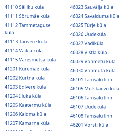
41110 Sälliku küla
46023 Sauvälja küla
41111 Sõrumäe küla
46024 Savalduma küla
41112 Tammetaguse
46025 Türje küla
küla
46026 Uudeküla
41113 Tärivere küla
46027 Vadiküla
41114 Vaikla küla
46028 Vistla küla
41115 Varesmetsa küla
46029 Võhmetu küla
41201 Kuremäe küla
46030 Võhmuta küla
41202 Kurtna küla
46101 Tamsalu linn
41203 Edivere küla
46105 Metskaevu küla
41204 Illuka küla
46106 Tamsalu linn
41205 Kaatermu küla
46107 Uudeküla
41206 Kaidma küla
46108 Tamsalu linn
41207 Kamarna küla
46201 Vorsti küla