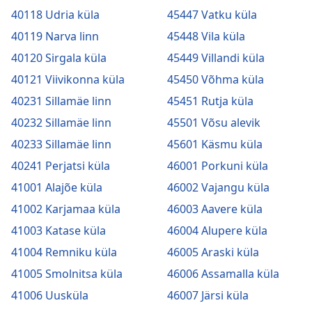
40118 Udria küla
45447 Vatku küla
40119 Narva linn
45448 Vila küla
40120 Sirgala küla
45449 Villandi küla
40121 Viivikonna küla
45450 Võhma küla
40231 Sillamäe linn
45451 Rutja küla
40232 Sillamäe linn
45501 Võsu alevik
40233 Sillamäe linn
45601 Käsmu küla
40241 Perjatsi küla
46001 Porkuni küla
41001 Alajõe küla
46002 Vajangu küla
41002 Karjamaa küla
46003 Aavere küla
41003 Katase küla
46004 Alupere küla
41004 Remniku küla
46005 Araski küla
41005 Smolnitsa küla
46006 Assamalla küla
41006 Uusküla
46007 Järsi küla