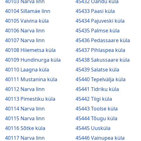
40103 Narva linn
45432 Oandu küla
40104 Sillamäe linn
45433 Paasi küla
40105 Vaivina küla
45434 Pajuveski küla
40106 Narva linn
45435 Palmse küla
40107 Narva linn
45436 Pedassaare küla
40108 Hiiemetsa küla
45437 Pihlaspea küla
40109 Hundinurga küla
45438 Sakussaare küla
40110 Laagna küla
45439 Salatse küla
40111 Mustanina küla
45440 Tepelvälja küla
40112 Narva linn
45441 Tidriku küla
40113 Pimestiku küla
45442 Tiigi küla
40114 Narva linn
45443 Toolse küla
40115 Narva linn
45444 Tõugu küla
40116 Sõtke küla
45445 Uusküla
40117 Narva linn
45446 Vainupea küla