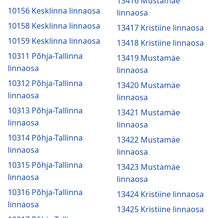
13416 Mustamäe
10156 Kesklinna linnaosa
linnaosa
10158 Kesklinna linnaosa
13417 Kristiine linnaosa
10159 Kesklinna linnaosa
13418 Kristiine linnaosa
10311 Põhja-Tallinna
13419 Mustamäe
linnaosa
linnaosa
10312 Põhja-Tallinna
13420 Mustamäe
linnaosa
linnaosa
10313 Põhja-Tallinna
13421 Mustamäe
linnaosa
linnaosa
10314 Põhja-Tallinna
13422 Mustamäe
linnaosa
linnaosa
10315 Põhja-Tallinna
13423 Mustamäe
linnaosa
linnaosa
10316 Põhja-Tallinna
13424 Kristiine linnaosa
linnaosa
13425 Kristiine linnaosa