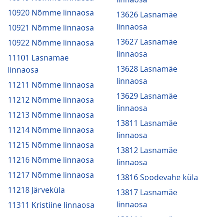
10920 Nõmme linnaosa
13626 Lasnamäe
linnaosa
10921 Nõmme linnaosa
13627 Lasnamäe
10922 Nõmme linnaosa
linnaosa
11101 Lasnamäe
13628 Lasnamäe
linnaosa
linnaosa
11211 Nõmme linnaosa
13629 Lasnamäe
11212 Nõmme linnaosa
linnaosa
11213 Nõmme linnaosa
13811 Lasnamäe
11214 Nõmme linnaosa
linnaosa
11215 Nõmme linnaosa
13812 Lasnamäe
11216 Nõmme linnaosa
linnaosa
11217 Nõmme linnaosa
13816 Soodevahe küla
11218 Järveküla
13817 Lasnamäe
linnaosa
11311 Kristiine linnaosa