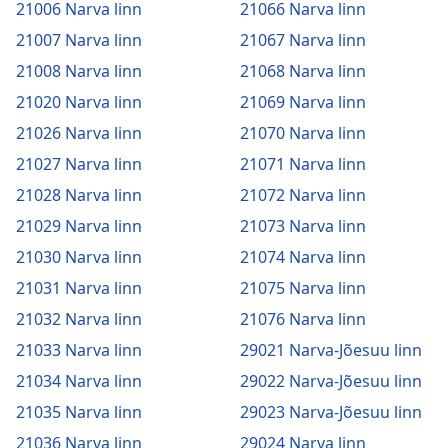
21006 Narva linn
21066 Narva linn
21007 Narva linn
21067 Narva linn
21008 Narva linn
21068 Narva linn
21020 Narva linn
21069 Narva linn
21026 Narva linn
21070 Narva linn
21027 Narva linn
21071 Narva linn
21028 Narva linn
21072 Narva linn
21029 Narva linn
21073 Narva linn
21030 Narva linn
21074 Narva linn
21031 Narva linn
21075 Narva linn
21032 Narva linn
21076 Narva linn
21033 Narva linn
29021 Narva-Jõesuu linn
21034 Narva linn
29022 Narva-Jõesuu linn
21035 Narva linn
29023 Narva-Jõesuu linn
21036 Narva linn
29024 Narva linn