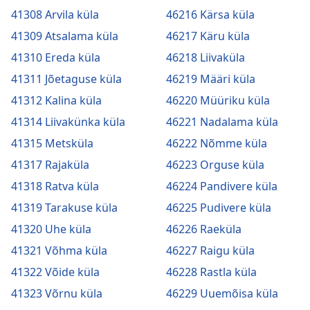
41308 Arvila küla
46216 Kärsa küla
41309 Atsalama küla
46217 Käru küla
41310 Ereda küla
46218 Liivaküla
41311 Jõetaguse küla
46219 Määri küla
41312 Kalina küla
46220 Müüriku küla
41314 Liivakünka küla
46221 Nadalama küla
41315 Metsküla
46222 Nõmme küla
41317 Rajaküla
46223 Orguse küla
41318 Ratva küla
46224 Pandivere küla
41319 Tarakuse küla
46225 Pudivere küla
41320 Uhe küla
46226 Raeküla
41321 Võhma küla
46227 Raigu küla
41322 Võide küla
46228 Rastla küla
41323 Võrnu küla
46229 Uuemõisa küla