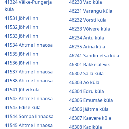
41324 Väike-Pungerja
46230 Vao küla
küla
46231 Varangu küla
41531 Jõhvi linn
46232 Vorsti küla
41532 Jõhvi linn
46233 Võivere küla
41533 Jõhvi linn
46234 Äntu küla
41534 Ahtme linnaosa
46235 Ärina küla
41535 Jõhvi linn
46241 Sandimetsa küla
41536 Jõhvi linn
46301 Rakke alevik
41537 Ahtme linnaosa
46302 Salla küla
41538 Ahtme linnaosa
46303 Ao küla
41541 Jõhvi küla
46304 Edru küla
41542 Ahtme linnaosa
46305 Emumäe küla
41543 Edise küla
46306 Jäätma küla
41544 Sompa linnaosa
46307 Kaavere küla
41545 Ahtme linnaosa
46308 Kadiküla