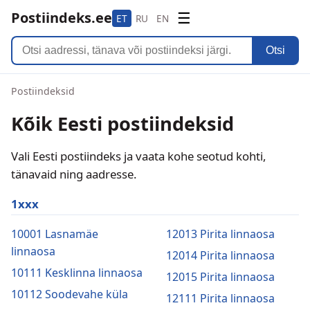
Postiindeks.ee
☰
ET
RU
EN
Otsi
Postiindeksid
Kõik Eesti postiindeksid
Vali Eesti postiindeks ja vaata kohe seotud kohti,
tänavaid ning aadresse.
1xxx
10001 Lasnamäe
12013 Pirita linnaosa
linnaosa
12014 Pirita linnaosa
10111 Kesklinna linnaosa
12015 Pirita linnaosa
10112 Soodevahe küla
12111 Pirita linnaosa