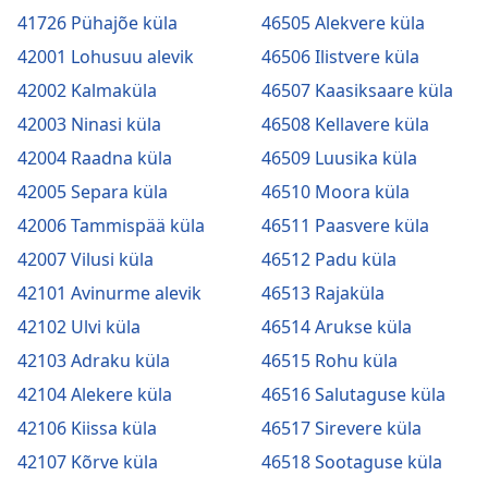
41726 Pühajõe küla
46505 Alekvere küla
42001 Lohusuu alevik
46506 Ilistvere küla
42002 Kalmaküla
46507 Kaasiksaare küla
42003 Ninasi küla
46508 Kellavere küla
42004 Raadna küla
46509 Luusika küla
42005 Separa küla
46510 Moora küla
42006 Tammispää küla
46511 Paasvere küla
42007 Vilusi küla
46512 Padu küla
42101 Avinurme alevik
46513 Rajaküla
42102 Ulvi küla
46514 Arukse küla
42103 Adraku küla
46515 Rohu küla
42104 Alekere küla
46516 Salutaguse küla
42106 Kiissa küla
46517 Sirevere küla
42107 Kõrve küla
46518 Sootaguse küla