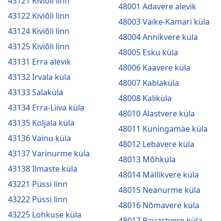
43121 Kiviõli linn
48001 Adavere alevik
43122 Kiviõli linn
48003 Väike-Kamari küla
43124 Kiviõli linn
48004 Annikvere küla
43125 Kiviõli linn
48005 Esku küla
43131 Erra alevik
48006 Kaavere küla
43132 Irvala küla
48007 Kablaküla
43133 Salaküla
48008 Kaliküla
43134 Erra-Liiva küla
48010 Alastvere küla
43135 Koljala küla
48011 Kuningamäe küla
43136 Vainu küla
48012 Lebavere küla
43137 Varinurme küla
48013 Mõhküla
43138 Ilmaste küla
48014 Mällikvere küla
43221 Püssi linn
48015 Neanurme küla
43222 Püssi linn
48016 Nõmavere küla
43225 Lohkuse küla
48017 Pauastvere küla