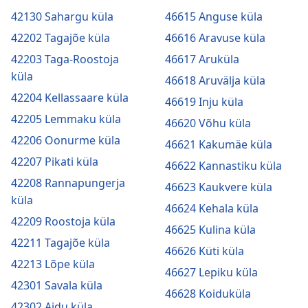
42130 Sahargu küla
46615 Anguse küla
42202 Tagajõe küla
46616 Aravuse küla
42203 Taga-Roostoja
46617 Aruküla
küla
46618 Aruvälja küla
42204 Kellassaare küla
46619 Inju küla
42205 Lemmaku küla
46620 Võhu küla
42206 Oonurme küla
46621 Kakumäe küla
42207 Pikati küla
46622 Kannastiku küla
42208 Rannapungerja
46623 Kaukvere küla
küla
46624 Kehala küla
42209 Roostoja küla
46625 Kulina küla
42211 Tagajõe küla
46626 Küti küla
42213 Lõpe küla
46627 Lepiku küla
42301 Savala küla
46628 Koiduküla
42302 Aidu küla