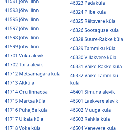
41591 Jõhvi linn
46323 Padaküla
41593 Jõhvi linn
46324 Piibe küla
41595 Jõhvi linn
46325 Räitsvere küla
41597 Jõhvi linn
46326 Sootaguse küla
41598 Jõhvi linn
46328 Suure-Rakke küla
41599 Jõhvi linn
46329 Tammiku küla
41701 Voka alevik
46330 Villakvere küla
41702 Toila alevik
46331 Väike-Rakke küla
41712 Metsamägara küla
46332 Väike-Tammiku
41713 Altküla
küla
41714 Oru linnaosa
46401 Simuna alevik
41715 Martsa küla
46501 Laekvere alevik
41716 Pühajõe küla
46502 Muuga küla
41717 Uikala küla
46503 Rahkla küla
41718 Voka küla
46504 Venevere küla